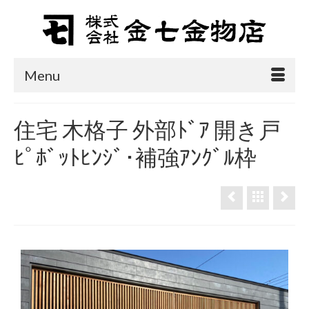
Menu
住宅 木格子 外部ﾄﾞｱ 開き戸
ﾋﾟﾎﾞｯﾄﾋﾝｼﾞ･補強ｱﾝｸﾞﾙ枠